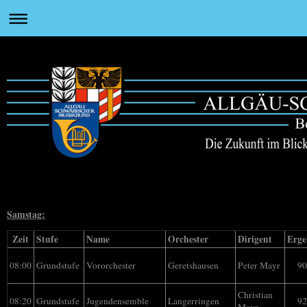
Ergebnisse Wertungsspiele 2018
Samstag:
Zeit
Stufe
Name
Orchester
Dirigent
Erge
08:00
Grundstufe
Geretshausen
Peter Mayr
90
Vororchester
Christian
08:20
Grundstufe
Langerringen
92
Jugendensemble
Mayr